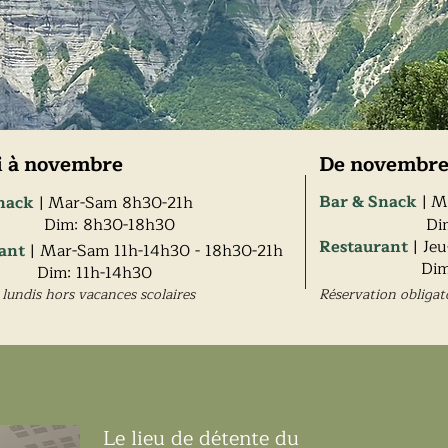
i à novembre
De
novembr
Bar & Snack
|
M
nack
|
Mar-Sam 8h30-21h
Dim: 8h30-18h30
Di
Restaurant
| Je
ant
| Mar-Sam 11h-14h30 - 18h30-21h
Dim
Dim: 11h-14h30
lundis hors vacances scolaires
Réservation obligat
Le lieu de détente du